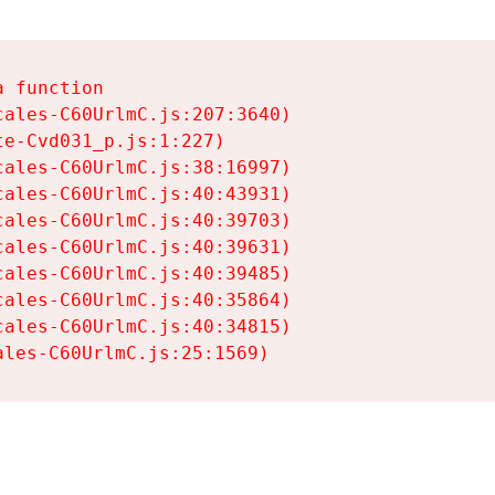
 function

ales-C60UrlmC.js:207:3640)

e-Cvd031_p.js:1:227)

ales-C60UrlmC.js:38:16997)

ales-C60UrlmC.js:40:43931)

ales-C60UrlmC.js:40:39703)

ales-C60UrlmC.js:40:39631)

ales-C60UrlmC.js:40:39485)

ales-C60UrlmC.js:40:35864)

ales-C60UrlmC.js:40:34815)

ales-C60UrlmC.js:25:1569)